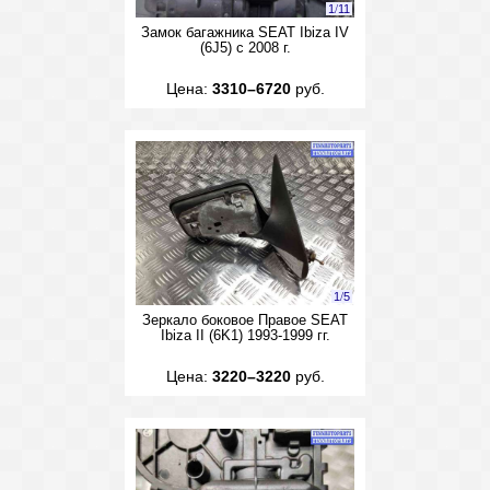
1
/
11
Замок багажника SEAT Ibiza IV
(6J5) с 2008 г.
Цена:
3310–6720
руб.
1
/
5
Зеркало боковое Правое SEAT
Ibiza II (6K1) 1993-1999 гг.
Цена:
3220–3220
руб.