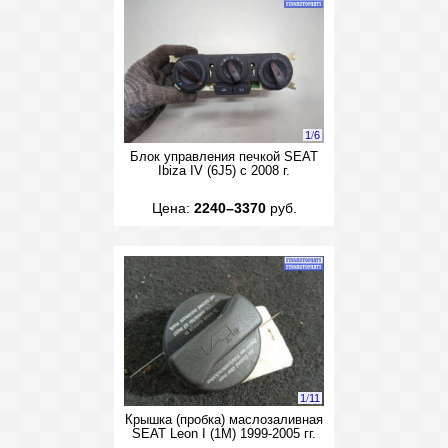
1
/
6
Блок управления печкой SEAT
Ibiza IV (6J5) с 2008 г.
Цена:
2240–3370
руб.
1
/
11
Крышка (пробка) маслозаливная
SEAT Leon I (1M) 1999-2005 гг.