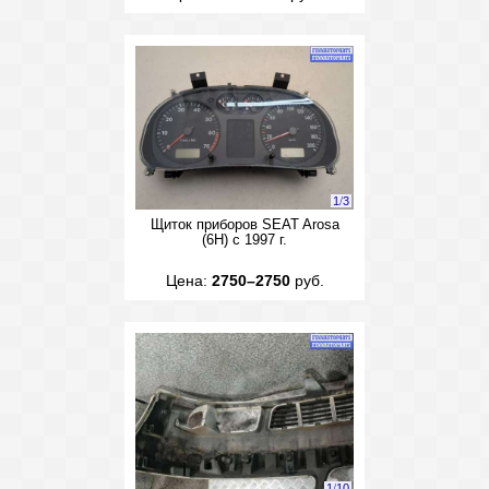
1
/
3
Щиток приборов SEAT Arosa
(6H) с 1997 г.
Цена:
2750–2750
руб.
1
/
10