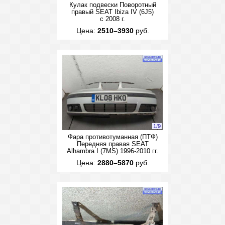
Кулак подвески Поворотный
правый SEAT Ibiza IV (6J5)
с 2008 г.
Цена:
2510–3930
руб.
1
/
9
Фара противотуманная (ПТФ)
Передняя правая SEAT
Alhambra I (7MS) 1996-2010 гг.
Цена:
2880–5870
руб.