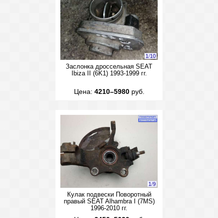
1
/
10
Заслонка дроссельная SEAT
Ibiza II (6K1) 1993-1999 гг.
Цена:
4210–5980
руб.
1
/
9
Кулак подвески Поворотный
правый SEAT Alhambra I (7MS)
1996-2010 гг.