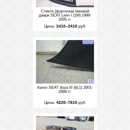
Стекло (форточка) боковой
двери SEAT Leon I (1M) 1999-
2005 гг.
Цена:
2410–2410
руб.
1
/
9
Капот SEAT Ibiza III (6L1) 2001-
2008 гг.
Цена:
4220–7810
руб.