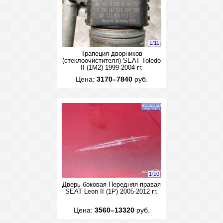
1
/
11
Трапеция дворников
(стеклоочистителя) SEAT Toledo
II (1M2) 1999-2004 гг.
Цена:
3170–7840
руб.
1
/
10
Дверь боковая Передняя правая
SEAT Leon II (1P) 2005-2012 гг.
Цена:
3560–13320
руб.