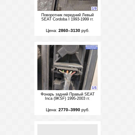
1
/
9
Поворотник передний Левый
SEAT Cordoba I 1993-1999 гг.
Цена:
2860–3130
руб.
1
/
5
Фонарь задний Правый SEAT
Inca (9KSF) 1995-2003 гг.
Цена:
2770–3990
руб.