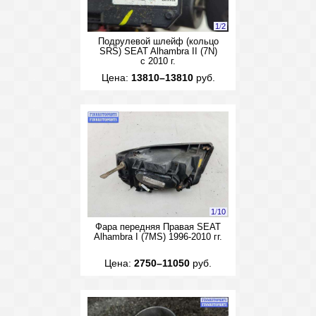
1
/
2
Подрулевой шлейф (кольцо
SRS) SEAT Alhambra II (7N)
с 2010 г.
Цена:
13810–13810
руб.
1
/
10
Фара передняя Правая SEAT
Alhambra I (7MS) 1996-2010 гг.
Цена:
2750–11050
руб.