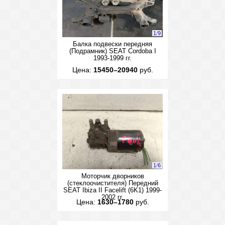
1
/
9
Балка подвески передняя
(Подрамник) SEAT Cordoba I
1993-1999 гг.
Цена:
15450–20940
руб.
1
/
6
Моторчик дворников
(стеклоочистителя) Передний
SEAT Ibiza II Facelift (6K1) 1999-
2002 гг.
Цена:
1630–1780
руб.