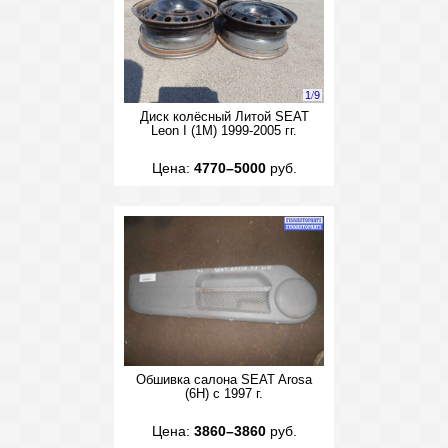
1
/
9
Диск колёсный Литой SEAT
Leon I (1M) 1999-2005 гг.
Цена:
4770–5000
руб.
Обшивка салона SEAT Arosa
(6H) с 1997 г.
Цена:
3860–3860
руб.