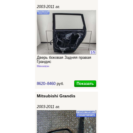
2003-2011 гг.
1
/
5
Дверь боковая Задняя правая
Грандис
Минивэн
Показать
8620–8460
руб.
Mitsubishi Grandis
2003-2011 гг.