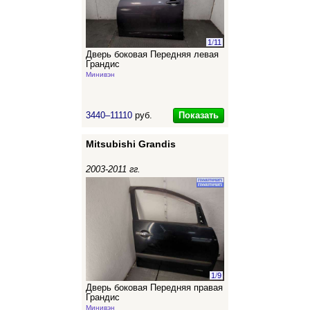
1
/
11
Дверь боковая Передняя левая
Грандис
Минивэн
Показать
3440–11110
руб.
Mitsubishi Grandis
2003-2011 гг.
1
/
9
Дверь боковая Передняя правая
Грандис
Минивэн