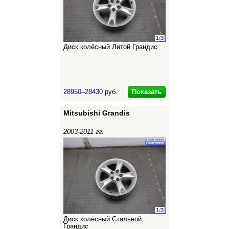
1
/
3
Диск колёсный Литой Грандис
Показать
28950–28430
руб.
Mitsubishi Grandis
2003-2011 гг.
1
/
3
Диск колёсный Стальной
Грандис