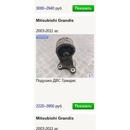
Показать
3000–2940
руб.
Mitsubishi Grandis
2003-2011 гг.
1
/
7
Подушка ДВС Грандис
Показать
2220–3950
руб.
Mitsubishi Grandis
2003-2011 гг.