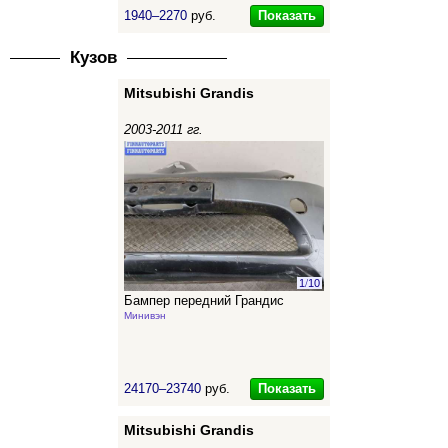
Показать
1940–2270
руб.
Кузов
Mitsubishi Grandis
2003-2011 гг.
1
/
10
Бампер передний Грандис
Минивэн
Показать
24170–23740
руб.
Mitsubishi Grandis