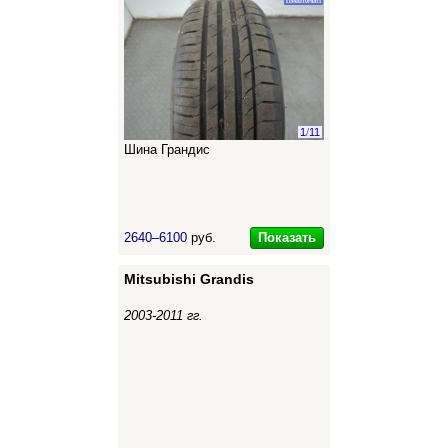
1
/
11
Шина Грандис
Показать
2640–6100
руб.
Mitsubishi Grandis
2003-2011 гг.