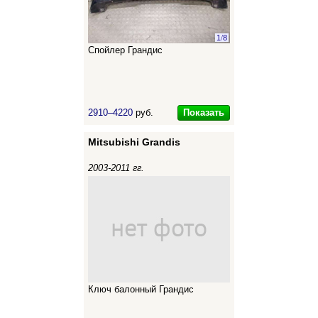
1
/
8
Спойлер Грандис
Показать
2910–4220
руб.
Mitsubishi Grandis
2003-2011 гг.
Ключ балонный Грандис