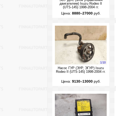
ЭБУ ДВС (блок управления
двигателем) Isuzu Rodeo II
(UTS-145) 1998-2004 гг.
Цена:
8880–27000
руб.
1
/
10
Насос ГУР (ЭУР, ЭГУР) Isuzu
Rodeo II (UTS-145) 1998-2004 гг.
Цена:
9130–13000
руб.