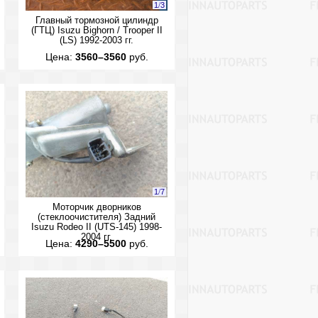
1
/
3
Главный тормозной цилиндр
(ГТЦ) Isuzu Bighorn / Trooper II
(LS) 1992-2003 гг.
Цена:
3560–3560
руб.
1
/
7
Моторчик дворников
(стеклоочистителя) Задний
Isuzu Rodeo II (UTS-145) 1998-
2004 гг.
Цена:
4290–5500
руб.