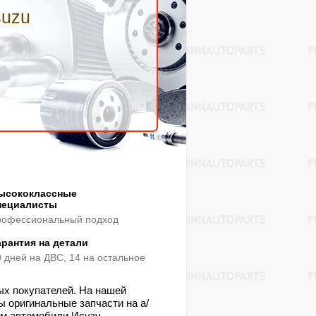
suzu
ысококлассные
пециалисты
рофессиональный подход
арантия на детали
0 дней на ДВС, 14 на остальное
ых покупателей. На нашей
ы оригинальные запчасти на а/
м автомобили Исузу,