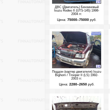
1
/
9
ДВС (Двигатель) Бензиновый
Isuzu Rodeo II (UTS-145) 1998-
2004 гг.
Цена:
75000–75000
руб.
1
/
4
Поддон (картер двигателя) Isuzu
Bighorn / Trooper II (LS) 1992-
2003 гг.
Цена:
2280–2650
руб.