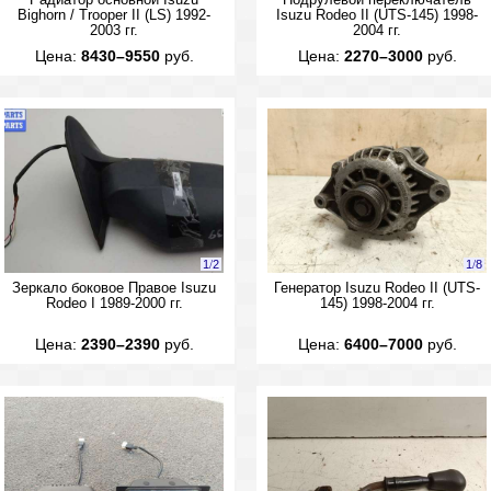
Радиатор основной Isuzu
Подрулевой переключатель
Bighorn / Trooper II (LS) 1992-
Isuzu Rodeo II (UTS-145) 1998-
2003 гг.
2004 гг.
Цена:
8430–9550
руб.
Цена:
2270–3000
руб.
1
/
2
1
/
8
Зеркало боковое Правое Isuzu
Генератор Isuzu Rodeo II (UTS-
Rodeo I 1989-2000 гг.
145) 1998-2004 гг.
Цена:
2390–2390
руб.
Цена:
6400–7000
руб.