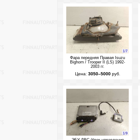
1
/
7
Фара передняя Правая Isuzu
Bighorn / Trooper II (LS) 1992-
2003 гг.
Цена:
3050–5000
руб.
1
/
9