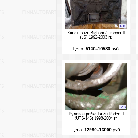
1
/
11
Капот Isuzu Bighorn / Trooper II
(LS) 1992-2003 гг.
Цена:
5140–10580
руб.
1
/
10
Рулевая рейка Isuzu Rodeo II
(UTS-145) 1998-2004 гг.
Цена:
12980–13000
руб.