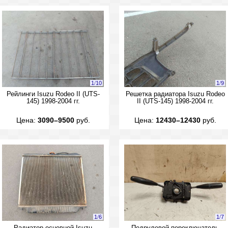
1
/
10
1
/
9
Рейлинги Isuzu Rodeo II (UTS-
Решетка радиатора Isuzu Rodeo
145) 1998-2004 гг.
II (UTS-145) 1998-2004 гг.
Цена:
3090–9500
руб.
Цена:
12430–12430
руб.
1
/
6
1
/
7