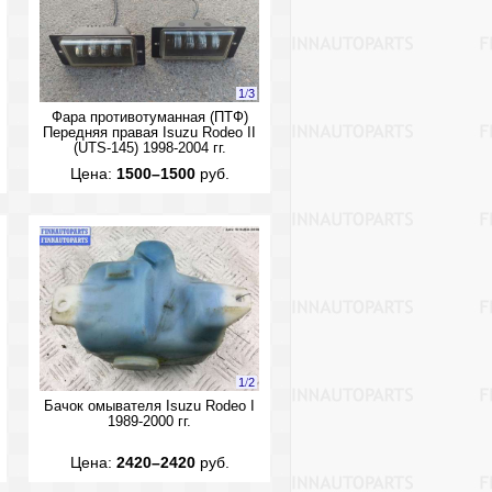
1
/
3
Фара противотуманная (ПТФ)
Передняя правая Isuzu Rodeo II
(UTS-145) 1998-2004 гг.
Цена:
1500–1500
руб.
1
/
2
Бачок омывателя Isuzu Rodeo I
1989-2000 гг.
Цена:
2420–2420
руб.