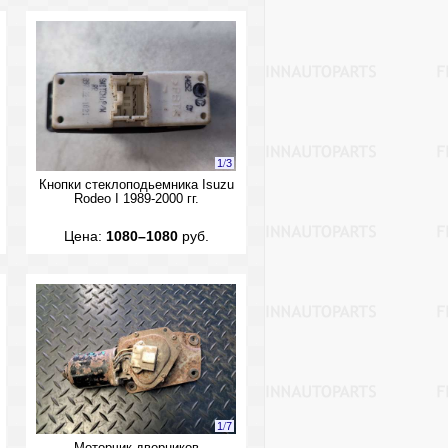
1
/
3
Кнопки стеклоподьемника Isuzu
Rodeo I 1989-2000 гг.
Цена:
1080–1080
руб.
1
/
7