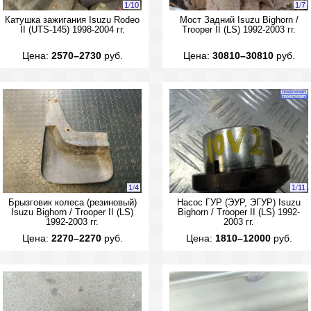
1
/
10
1
/
7
Катушка зажигания Isuzu Rodeo
Мост Задний Isuzu Bighorn /
II (UTS-145) 1998-2004 гг.
Trooper II (LS) 1992-2003 гг.
Цена:
2570–2730
руб.
Цена:
30810–30810
руб.
1
/
4
1
/
11
Брызговик колеса (резиновый)
Насос ГУР (ЭУР, ЭГУР) Isuzu
Isuzu Bighorn / Trooper II (LS)
Bighorn / Trooper II (LS) 1992-
1992-2003 гг.
2003 гг.
Цена:
2270–2270
руб.
Цена:
1810–12000
руб.