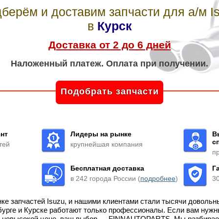
берём и доставим запчасти для а/м I
в
Курск
Доставка от 2 до 6 дней
Наложенный платеж. Оплата при получении.
Подобрать запчасти
нт
Лидеры на рынке
В
с
тей
крупнейшая компания
п
Бесплатная доставка
Г
в 242 города России (
подробнее
)
3
нке запчастей Isuzu, и нашими клиентами стали тысячи довольн
бурге и Курске работают только профессионалы. Если вам нужн
по невысокой цене, ваш выбор — FINNAUTOPARTS. Мы разбирае