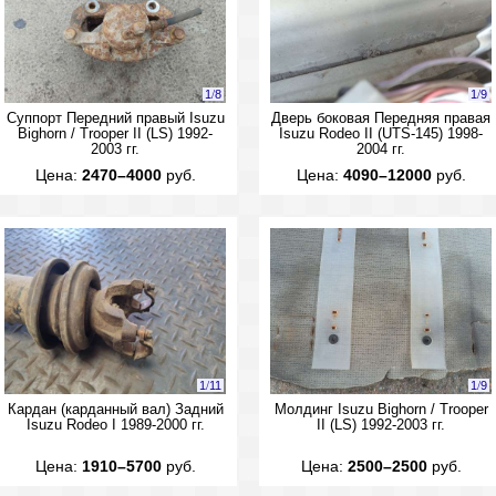
1
/
8
1
/
9
Суппорт Передний правый Isuzu
Дверь боковая Передняя правая
Bighorn / Trooper II (LS) 1992-
Isuzu Rodeo II (UTS-145) 1998-
2003 гг.
2004 гг.
Цена:
2470–4000
руб.
Цена:
4090–12000
руб.
1
/
11
1
/
9
Кардан (карданный вал) Задний
Молдинг Isuzu Bighorn / Trooper
Isuzu Rodeo I 1989-2000 гг.
II (LS) 1992-2003 гг.
Цена:
1910–5700
руб.
Цена:
2500–2500
руб.